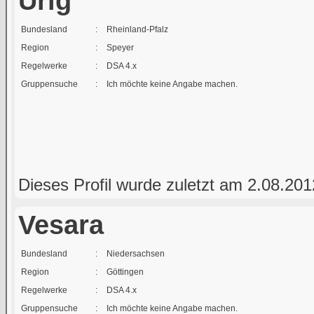
Urig
Bundesland
:
Rheinland-Pfalz
Region
:
Speyer
Regelwerke
:
DSA 4.x
Gruppensuche
:
Ich möchte keine Angabe machen.
Dieses Profil wurde zuletzt am 2.08.2012
Vesara
Bundesland
:
Niedersachsen
Region
:
Göttingen
Regelwerke
:
DSA 4.x
Gruppensuche
:
Ich möchte keine Angabe machen.