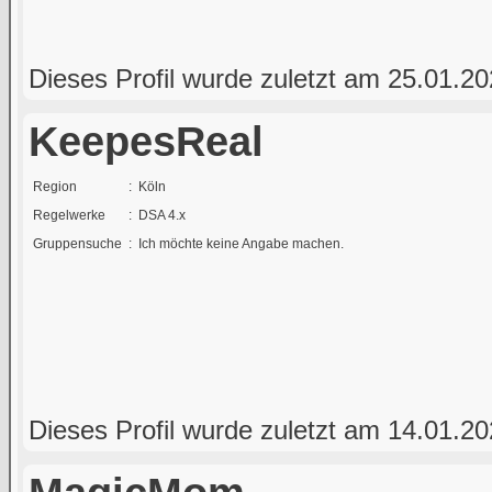
Dieses Profil wurde zuletzt am 25.01.202
KeepesReal
Region
:
Köln
Regelwerke
:
DSA 4.x
Gruppensuche
:
Ich möchte keine Angabe machen.
Dieses Profil wurde zuletzt am 14.01.202