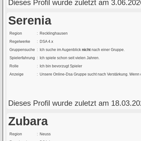
Dieses Profil wurde zuletzt am 3.06.2026
Serenia
Region
:
Recklinghausen
Regelwerke
:
DSA 4.x
Gruppensuche
:
Ich suche im Augenblick
nicht
nach einer Gruppe.
Spielerfahrung
:
Ich spiele schon seit vielen Jahren.
Rolle
:
Ich bin bevorzugt Spieler
Anzeige
:
Unsere Online-Dsa Gruppe sucht nach Verstärkung. Wenn du 
Dieses Profil wurde zuletzt am 18.03.202
Zubara
Region
:
Neuss