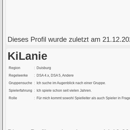
Dieses Profil wurde zuletzt am 21.12.202
KiLanie
Region
:
Duisburg
Regelwerke
:
DSA 4.x, DSA 5, Andere
Gruppensuche
:
Ich suche im Augenblick nach einer Gruppe.
Spielerfahrung
:
Ich spiele schon seit vielen Jahren.
Rolle
:
Für mich kommt sowohl Spielleiter als auch Spieler in Frag