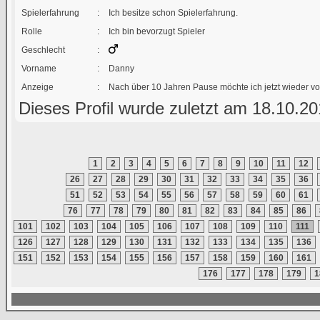
Spielerfahrung
:
Ich besitze schon Spielerfahrung.
Rolle
:
Ich bin bevorzugt Spieler
Geschlecht
:
Vorname
:
Danny
Anzeige
:
Nach über 10 Jahren Pause möchte ich jetzt wieder vol
Dieses Profil wurde zuletzt am 18.10.201
1
2
3
4
5
6
7
8
9
10
11
12
26
27
28
29
30
31
32
33
34
35
36
51
52
53
54
55
56
57
58
59
60
61
76
77
78
79
80
81
82
83
84
85
86
101
102
103
104
105
106
107
108
109
110
111
126
127
128
129
130
131
132
133
134
135
136
151
152
153
154
155
156
157
158
159
160
161
176
177
178
179
1