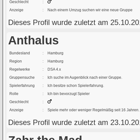
Geschlecht
:
Anzeige
:
Nach einem Umzug suchen wir eine neue Gruppe
Dieses Profil wurde zuletzt am 25.10.201
Anthalus
Bundesland
:
Hamburg
Region
:
Hamburg
Regelwerke
:
DSA 4.x
Gruppensuche
:
Ich suche im Augenblick nach einer Gruppe.
Spielerfahrung
:
Ich besitze schon Spielerfahrung.
Rolle
:
Ich bin bevorzugt Spieler
Geschlecht
:
Anzeige
:
Spiele mehr oder weniger Regelmäßig seit 16 Jahren.
Dieses Profil wurde zuletzt am 23.10.201