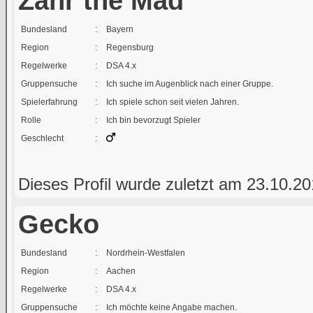
Zahr the Mad
Bundesland
:
Bayern
Region
:
Regensburg
Regelwerke
:
DSA 4.x
Gruppensuche
:
Ich suche im Augenblick nach einer Gruppe.
Spielerfahrung
:
Ich spiele schon seit vielen Jahren.
Rolle
:
Ich bin bevorzugt Spieler
Geschlecht
:
Dieses Profil wurde zuletzt am 23.10.201
Gecko
Bundesland
:
Nordrhein-Westfalen
Region
:
Aachen
Regelwerke
:
DSA 4.x
Gruppensuche
:
Ich möchte keine Angabe machen.