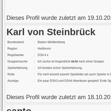
Dieses Profil wurde zuletzt am 19.10.201
Karl von Steinbrück
Bundesland
:
Baden-Württemberg
Region
:
Heilbronn
Regelwerke
:
DSA 4.x
Gruppensuche
:
Ich suche im Augenblick
nicht
nach einer Gruppe.
Spielerfahrung
:
Ich besitze schon Spielerfahrung.
Rolle
:
Für mich kommt sowohl Spielleiter als auch Spieler in
Anzeige
:
Ein paar DSA3 und DSA4 Abenteuer gespielt. Erste Spo
Dieses Profil wurde zuletzt am 18.10.201