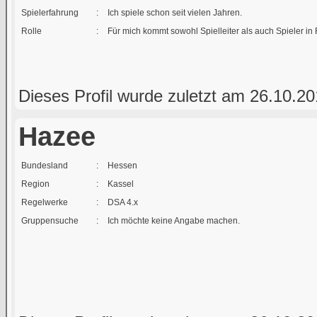
Spielerfahrung
:
Ich spiele schon seit vielen Jahren.
Rolle
:
Für mich kommt sowohl Spielleiter als auch Spieler in
Dieses Profil wurde zuletzt am 26.10.201
Hazee
Bundesland
:
Hessen
Region
:
Kassel
Regelwerke
:
DSA 4.x
Gruppensuche
:
Ich möchte keine Angabe machen.