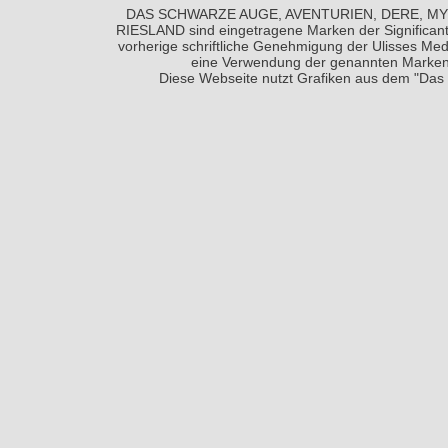
DAS SCHWARZE AUGE, AVENTURIEN, DERE, MY
RIESLAND sind eingetragene Marken der Significa
vorherige schriftliche Genehmigung der
Ulisses Med
eine Verwendung der genannten Markenze
Diese Webseite nutzt Grafiken aus dem "Das