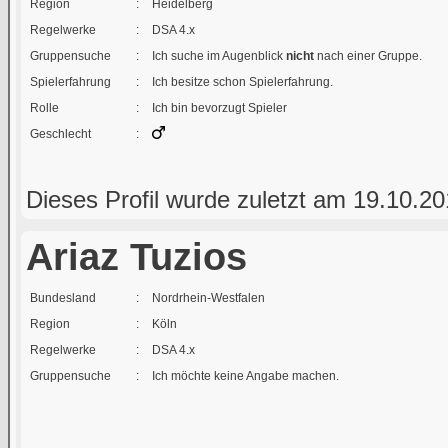
Region
:
Heidelberg
Regelwerke
:
DSA 4.x
Gruppensuche
:
Ich suche im Augenblick
nicht
nach einer Gruppe.
Spielerfahrung
:
Ich besitze schon Spielerfahrung.
Rolle
:
Ich bin bevorzugt Spieler
Geschlecht
:
Dieses Profil wurde zuletzt am 19.10.201
Ariaz Tuzios
Bundesland
:
Nordrhein-Westfalen
Region
:
Köln
Regelwerke
:
DSA 4.x
Gruppensuche
:
Ich möchte keine Angabe machen.