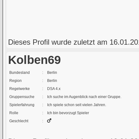
Dieses Profil wurde zuletzt am 16.01.201
Kolben69
Bundesland
:
Berlin
Region
:
Berlin
Regelwerke
:
DSA 4.x
Gruppensuche
:
Ich suche im Augenblick nach einer Gruppe.
Spielerfahrung
:
Ich spiele schon seit vielen Jahren.
Rolle
:
Ich bin bevorzugt Spieler
Geschlecht
: