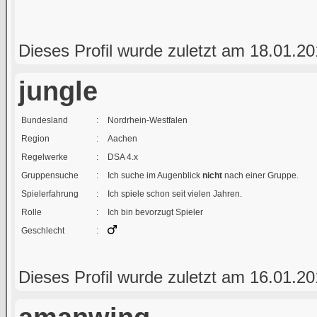
Dieses Profil wurde zuletzt am 18.01.201
jungle
Bundesland
:
Nordrhein-Westfalen
Region
:
Aachen
Regelwerke
:
DSA 4.x
Gruppensuche
:
Ich suche im Augenblick
nicht
nach einer Gruppe.
Spielerfahrung
:
Ich spiele schon seit vielen Jahren.
Rolle
:
Ich bin bevorzugt Spieler
Geschlecht
:
Dieses Profil wurde zuletzt am 16.01.201