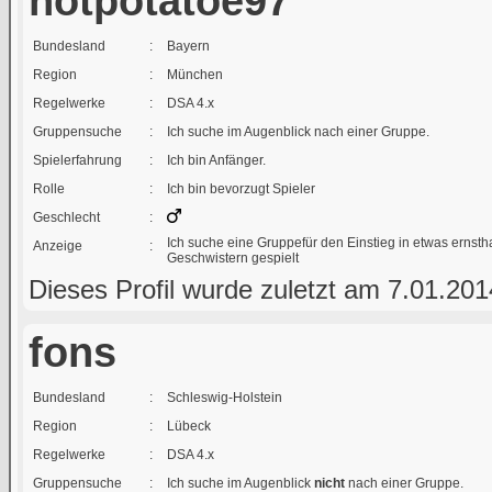
hotpotatoe97
Bundesland
:
Bayern
Region
:
München
Regelwerke
:
DSA 4.x
Gruppensuche
:
Ich suche im Augenblick nach einer Gruppe.
Spielerfahrung
:
Ich bin Anfänger.
Rolle
:
Ich bin bevorzugt Spieler
Geschlecht
:
Ich suche eine Gruppefür den Einstieg in etwas ernstha
Anzeige
:
Geschwistern gespielt
Dieses Profil wurde zuletzt am 7.01.2014
fons
Bundesland
:
Schleswig-Holstein
Region
:
Lübeck
Regelwerke
:
DSA 4.x
Gruppensuche
:
Ich suche im Augenblick
nicht
nach einer Gruppe.