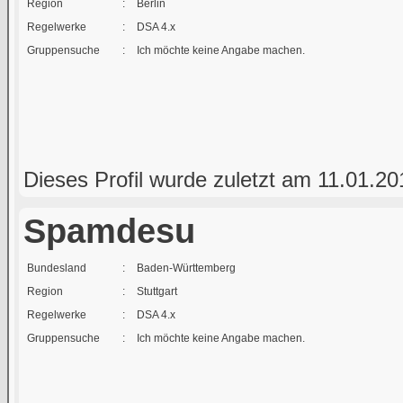
Region
:
Berlin
Regelwerke
:
DSA 4.x
Gruppensuche
:
Ich möchte keine Angabe machen.
Dieses Profil wurde zuletzt am 11.01.201
Spamdesu
Bundesland
:
Baden-Württemberg
Region
:
Stuttgart
Regelwerke
:
DSA 4.x
Gruppensuche
:
Ich möchte keine Angabe machen.