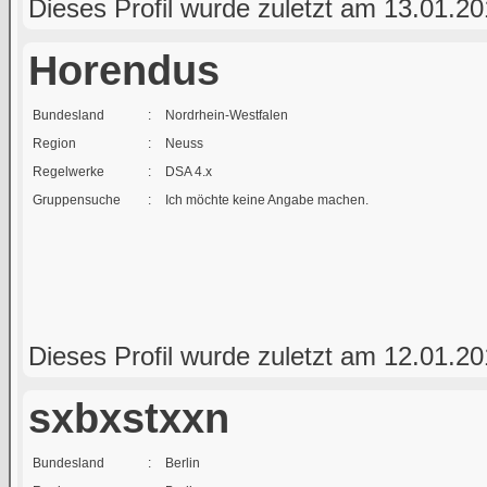
Dieses Profil wurde zuletzt am 13.01.201
Horendus
Bundesland
:
Nordrhein-Westfalen
Region
:
Neuss
Regelwerke
:
DSA 4.x
Gruppensuche
:
Ich möchte keine Angabe machen.
Dieses Profil wurde zuletzt am 12.01.201
sxbxstxxn
Bundesland
:
Berlin