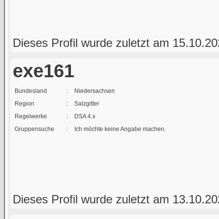
Dieses Profil wurde zuletzt am 15.10.202
exe161
Bundesland
:
Niedersachsen
Region
:
Salzgitter
Regelwerke
:
DSA 4.x
Gruppensuche
:
Ich möchte keine Angabe machen.
Dieses Profil wurde zuletzt am 13.10.202