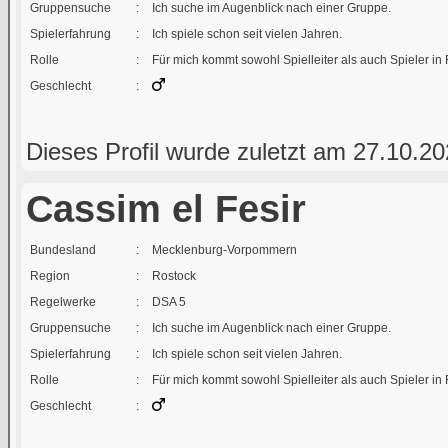
Gruppensuche
:
Ich suche im Augenblick nach einer Gruppe.
Spielerfahrung
:
Ich spiele schon seit vielen Jahren.
Rolle
:
Für mich kommt sowohl Spielleiter als auch Spieler in
Geschlecht
:
Dieses Profil wurde zuletzt am 27.10.202
Cassim el Fesir
Bundesland
:
Mecklenburg-Vorpommern
Region
:
Rostock
Regelwerke
:
DSA 5
Gruppensuche
:
Ich suche im Augenblick nach einer Gruppe.
Spielerfahrung
:
Ich spiele schon seit vielen Jahren.
Rolle
:
Für mich kommt sowohl Spielleiter als auch Spieler in
Geschlecht
: